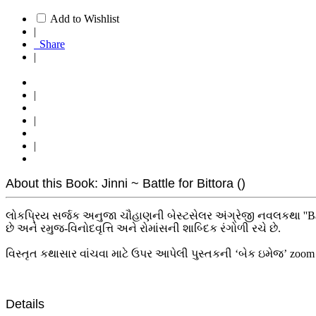
Add to Wishlist
|
Share
|
|
|
|
About this Book: Jinni ~ Battle for Bittora ()
લોકપ્રિય સર્જક અનુજા ચૌહાણની બેસ્ટસેલર અંગ્રેજી નવલકથા ''Bat
છે અને રમુજ-વિનોદવૃત્તિ અને રોમાંસની શાબ્દિક રંગોળી રચે છે.
વિસ્તૃત કથાસાર વાંચવા માટે ઉપર આપેલી પુસ્તકની ‘બેક ઇમેજ’ zoom
Details