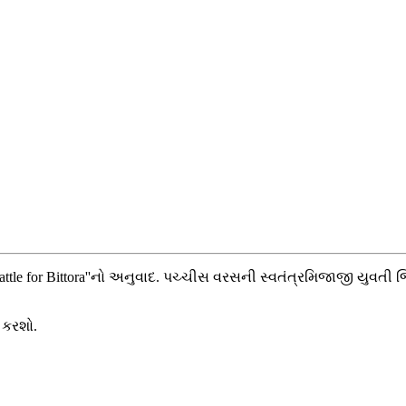
tle for Bittora''નો અનુવાદ. પચ્ચીસ વરસની સ્વતંત્રમિજાજી યુવતી
 કરશો.