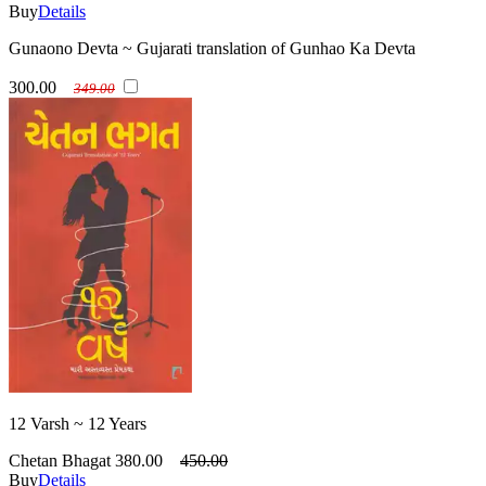
Buy
Details
Gunaono Devta ~ Gujarati translation of Gunhao Ka Devta
300.00
349.00
12 Varsh ~ 12 Years
Chetan Bhagat
380.00
450.00
Buy
Details