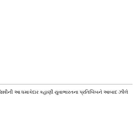
 જિન્નીની આ ધમાકેદાર કહાણી યુવાભારતના પ્રતિબિંબને આબાદ ઝીલે