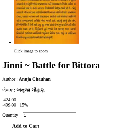
Click image to zoom
Jinni ~ Battle for Bittora
Author :
Anuja Chauhan
લેખક :
અનુજા ચૌહાણ
424.00
499.00
15%
Quantity
Add to Cart