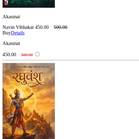
Akasmat
Navin Vibhakar
450.00
500.00
Buy
Details
Akasmat
450.00
500.00