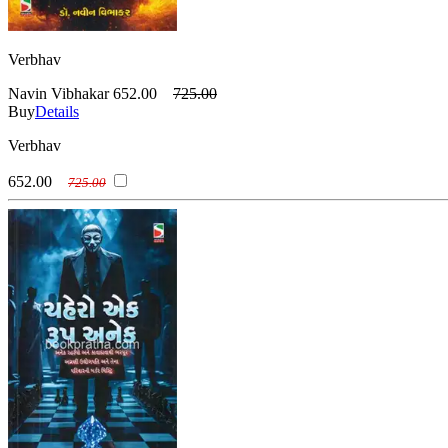
Verbhav
Navin Vibhakar
652.00
725.00
Buy
Details
Verbhav
652.00
725.00