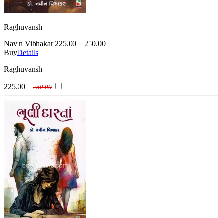
Raghuvansh
Navin Vibhakar
225.00
250.00
Buy
Details
Raghuvansh
225.00
250.00