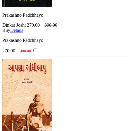
Prakashno Padchhayo
Dinkar Joshi
270.00
300.00
Buy
Details
Prakashno Padchhayo
270.00
300.00