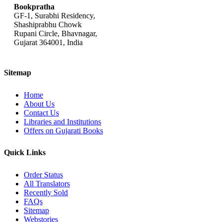
Bookpratha
GF-1, Surabhi Residency,
Shashiprabhu Chowk
Rupani Circle, Bhavnagar,
Gujarat 364001, India
Sitemap
Home
About Us
Contact Us
Libraries and Institutions
Offers on Gujarati Books
Quick Links
Order Status
All Translators
Recently Sold
FAQs
Sitemap
Webstories