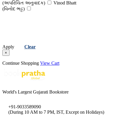
(અપરિચિત અનુવાદક)
Vinod Bhatt
(મનુબહેન ગાંધી )
Osho
(વિનોદ ભટ્ટ)
(ઓશો)
Pankaj S Joshi
(પંકજ શાં. જોષી)
Pascal Alan Nazareth
(પાસ્કલ એલન નાઝરેથ )
Prabhudas Chhaganlal Gandhi
(પ્રભુદાસ છગનલાલ ગાંધી )
Prakash Vegad
(પ્રકાશ વેગડ)
Pramod Kapoor
(પ્રમોદ કપૂર)
Raman Modi
Apply
Clear
(રમણ મોદી )
Ramesh Sanghvi (Ed.)
×
(રમેશ સંઘવી (સંપાદક))
Ramnarayan V Pathak
(રામનારાયણ વિ. પાઠક)
Sudhir Chandra
Continue Shopping
View Cart
(સુધીર ચંદ્ર )
Swami Anand
(સ્વામી આનંદ )
Umashankar Joshi
(ઉમાશંકર જોશી)
World's Largest Gujarati Bookstore
+91-9033589090
(During 10 AM to 7 PM, IST, Except on Holidays)
bookpratha@gmail.com