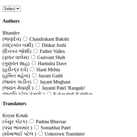
Authors
Bhandev
(ભાણદેવ)
Chandrakant Bakshi
(ચંદ્રકાંત બક્ષી)
Dinkar Joshi
(દિનકર જોશી)
Father Valles
(ફાધર વાલેસ)
Gunvant Shah
(ગુણવંત શાહ)
Harindra Dave
(હરીન્દ્ર દવે)
Hasit Mehta
(હસિત મહેતા)
Jayant Gadit
(જયંત ગાડીત)
Jayant Meghani
(જયંત મેઘાણી )
Jayanti Patel 'Rangalo'
(જયંતિ પટેલ 'રંગલો' )
Kakasaheb Kalelkar
(કાકાસાહેબ કાલેલકર)
Kinnar Acharya
Translators
(કિન્નર આચાર્ય )
Kishorlal Mashruwala
(કિશોરલાલ મશરુવાલા )
Lallubhai Makanji
Keyur Kotak
(લલ્લુભાઈ મકનજી )
Louis Fischer
(કેયુર કોટક)
Padma Bhavsar
(લુઈ ફિશર )
Mahendra Meghani (Editor)
(પદ્મા ભાવસાર )
Somabhai Patel
(મહેન્દ્ર મેઘાણી (સંપાદક))
Manibhai Shivabhai Patel (Dr)
(સોમાભાઈ પટેલ )
Unknown Translator
(મણિભાઈ શીવાભાઈ પટેલ (ડો))
Manubahen Gandhi