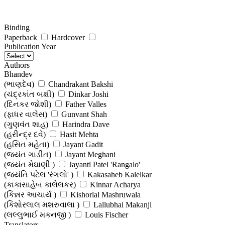
Binding
Paperback
Hardcover
Publication Year
Authors
Bhandev
(ભાણદેવ)
Chandrakant Bakshi
(ચંદ્રકાંત બક્ષી)
Dinkar Joshi
(દિનકર જોશી)
Father Valles
(ફાધર વાલેસ)
Gunvant Shah
(ગુણવંત શાહ)
Harindra Dave
(હરીન્દ્ર દવે)
Hasit Mehta
(હસિત મહેતા)
Jayant Gadit
(જયંત ગાડીત)
Jayant Meghani
(જયંત મેઘાણી )
Jayanti Patel 'Rangalo'
(જયંતિ પટેલ 'રંગલો' )
Kakasaheb Kalelkar
(કાકાસાહેબ કાલેલકર)
Kinnar Acharya
(કિન્નર આચાર્ય )
Kishorlal Mashruwala
(કિશોરલાલ મશરુવાલા )
Lallubhai Makanji
(લલ્લુભાઈ મકનજી )
Louis Fischer
(લુઈ ફિશર )
Translators
Mahendra Meghani (Editor)