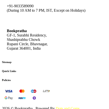
+91-9033589090
(During 10 AM to 7 PM, IST, Except on Holidays)
bookpratha@gmail.com
Bookpratha
GF-1, Surabhi Residency,
Shashiprabhu Chowk
Rupani Circle, Bhavnagar,
Gujarat 364001, India
Sitemap
Quick Links
Policies
2026 © Bookpratha , Powered By
Dots and Coms