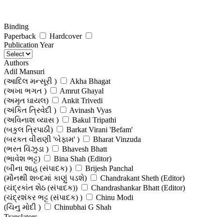
Binding
Paperback
Hardcover
Publication Year
Authors
Adil Mansuri
(આદિલ મન્સૂરી )
Akha Bhagat
(અખા ભગત )
Amrut Ghayal
(અમૃત ઘાયલ)
Ankit Trivedi
(અંકિત ત્રિવેદી )
Avinash Vyas
(અવિનાશ વ્યાસ )
Bakul Tripathi
(બકુલ ત્રિપાઠી)
Barkat Virani 'Befam'
(બરકત વીરાણી 'બેફામ' )
Bharat Vinzuda
(ભરત વિંઝુડા )
Bhavesh Bhatt
(ભાવેશ ભટ્ટ)
Bina Shah (Editor)
(બીના શાહ (સંપાદક) )
Brijesh Panchal
(મૌનથી શબ્દમાં કાણું પડશે)
Chandrakant Sheth (Editor)
(ચંદ્રકાંત શેઠ (સંપાદક))
Chandrashankar Bhatt (Editor)
(ચંદ્રશંકર ભટ્ટ (સંપાદક) )
Chinu Modi
(ચિનુ મોદી )
Chinubhai G Shah
(ચીનુભાઈ ગી. શાહ )
Translators
Dalpat Padhiyar