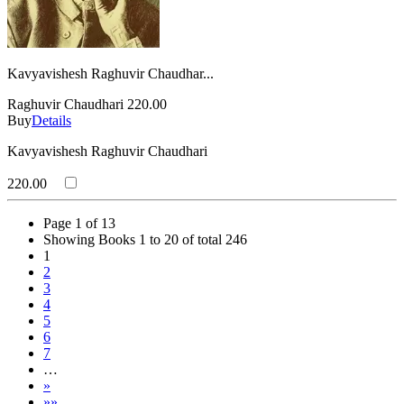
Kavyavishesh Raghuvir Chaudhar...
Raghuvir Chaudhari
220.00
Buy
Details
Kavyavishesh Raghuvir Chaudhari
220.00
Page 1 of 13
Showing Books 1 to 20 of total 246
1
2
3
4
5
6
7
…
»
»»