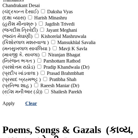
Chandrakant Desai
(દલપત પઢીયાર )
Damodar Botadkar
(ચંદ્રકાન્ત દેસાઈ)
Daksha Vyas
(દામોદર બોટાદકર )
Dayaram
(દક્ષા વ્યાસ)
Harish Minashru
(દયારામ )
Dhaivat Trivedi
(હરીશ મીનાશ્રુ )
Jagdish Trivedi
(ધૈવત ત્રિવેદી )
Dhirubhai Thakar (Editor)
(જગદીશ ત્રિવેદી)
Jayant Meghani
(ધીરુભાઈ ઠાકર (સંપાદક))
Dhruv Bhatt
(જયંત મેઘાણી)
Kishorelal Mashruwala
(ધ્રુવ ભટ્ટ)
Dipak Soliya
(કિશોરલાલ મશરુવાળા )
Mansukhlal Savalia
(દીપક સોલિયા )
Dula Bhaya Kag
(મનસુખલાલ સાવલિયા )
Mavji K Savla
(દુલા ભાયા કાગ)
Duleray Karani
(માવજી કે. સાવલા)
Niranjan Bhagat
(દુલેરાય કારાણી )
Edited Work
(નિરંજન ભગત )
Parshottam Rathod
(સંપાદિત કૃતિ )
Gunvant Shah
(પરશોત્તમ રાઠોડ)
Pradip Khandwala (Dr)
(ગુણવંત શાહ)
Hardik Vyas
(પ્રદીપ ખાંડવાલા )
Prasad Brahmbhatt
(હાર્દિક વ્યાસ )
Harindra Dave
(પ્રસાદ બ્રહ્મભટ્ટ )
Pratibha Shah
(હરીન્દ્ર દવે)
Harish Minashru
(પ્રતિભા શાહ )
Raeesh Maniar (Dr)
(હરીશ મીનાશ્રુ )
Harish Minashru (Editor)
(રઈશ મનીઆર (ડો))
Shailesh Parekh
(હરીશ મીનાશ્રુ (સંપાદક))
Harivanshrai Bachchan
(શૈલેશ પારેખ )
Suresh Parmar ''Soor''
(હરિવંશરાય બચ્ચન)
Hemant Chauhan
Apply
Clear
(સુરેશ પરમાર ''સૂર'')
Various Translators
(હેમંત ચૌહાણ)
Himal Pandya
(વિવિધ અનુવાદકો )
(હિમલ પંડ્યા )
Hitesh Jani
(હિતેશ જાની )
Jalan Matari
(જલન માતરી )
Javed Akhtar
Poems, Songs & Gazals
(કાવ્ય,
(જાવેદ અખ્તર )
Jayant Pathak
(જયન્ત પાઠક )
Jignesh Vala