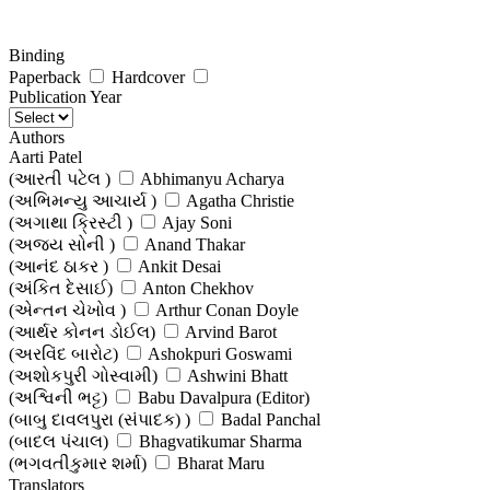
Binding
Paperback
Hardcover
Publication Year
Authors
Aarti Patel
(આરતી પટેલ )
Abhimanyu Acharya
(અભિમન્યુ આચાર્ય )
Agatha Christie
(અગાથા ક્રિસ્ટી )
Ajay Soni
(અજય સોની )
Anand Thakar
(આનંદ ઠાકર )
Ankit Desai
(અંકિત દેસાઈ)
Anton Chekhov
(એન્તન ચેખોવ )
Arthur Conan Doyle
(આર્થર કોનન ડોઈલ)
Arvind Barot
(અરવિંદ બારોટ)
Ashokpuri Goswami
(અશોકપુરી ગોસ્વામી)
Ashwini Bhatt
(અશ્વિની ભટ્ટ)
Babu Davalpura (Editor)
(બાબુ દાવલપુરા (સંપાદક) )
Badal Panchal
(બાદલ પંચાલ)
Bhagvatikumar Sharma
(ભગવતીકુમાર શર્મા)
Bharat Maru
(ભરત મારુ)
Translators
Bharatibahen Gohil