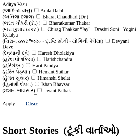
Aditya Vasu
()
Bindu Bhatt
(આદિત્ય વાસુ)
Anila Dalal
(બિંદુ ભટ્ટ )
Chandrakant Bakshi
(અનિલા દલાલ)
Bharat Chaudhari (Dr.)
(ચંદ્રકાંત બક્ષી)
Charles Dickens
(ભરત ચૌધરી (ડૉ.) )
Bharatkumar Thakar
(ચાર્લ્સ ડિકન્સ)
Chinu Modi
(ભરતકુમાર ઠાકર )
Chirag Thakkar ''Jay'' - Drashti Soni - Yogini
(ચિનુ મોદી )
Chirag Vithalani
Kelaiya
(ચિરાગ વિઠલાણી )
Chunilal Madiya
(ચિરાગ ઠક્કર ''જય- - દ્રષ્ટિ સોની - યોગિની કેલૈયા)
Devyani
(ચુનીલાલ મડિયા )
Daksha Patel (Editor)
Dave
(દક્ષા પટેલ (સંપાદક))
Dalpat Chauhan
(દેવયાની દવે)
Haresh Dholakiya
(દલપત ચૌહાણ)
Dashrath Parmar
(હરેશ ધોળકિયા)
Harishchandra
(દશરથ પરમાર )
Devangi Bhatt
(હરિશ્ચંદ્ર )
Harit Pandya
(દેવાંગી ભટ્ટ )
Devshankar Mehta
(હરિત પંડ્યા )
Hemant Suthar
(દેવશંકર મહેતા )
Dharmendra Trivedi
(હેમંત સુથાર)
Himanshi Shelat
(ધર્મેન્દ્ર ત્રિવેદી )
Dhirubahen Patel
(હિમાંશી શેલત)
Ishan Bhavsar
(ધીરુબહેન પટેલ)
Dhruv Bhatt
(ઇશાન ભાવસાર)
Jayant Pathak
(ધ્રુવ ભટ્ટ)
Dhruv Prajapati (Editor)
(જયંત પાઠક )
Jyoti Vaidya
(ધૃવ પ્રજાપતિ (સંપાદક) )
Dhumketu
(જ્યોતિ વૈદ્ય )
Jyotikumar Vaishnav
Apply
Clear
(ધૂમકેતુ)
Dinkar Joshi
(જ્યોતિકુમાર વૈષ્ણવ )
Kanti Patel
(દિનકર જોશી)
Dolat Bhatt
(કાંતિ પટેલ )
Madhusudan Parekh
(દોલત ભટ્ટ)
Duleray Karani
(મધુસૂદન પારેખ )
Mafatlal Patel (Dr)
(દુલેરાય કારાણી )
Edgar Allan Poe
Short Stories
(ટૂંકી વાર્તાઓ)
(મફતલાલ પટેલ (ડૉ.))
Manasi Kakadia Sodha
(એડગર એલન પો)
Edited Work
(માનસી કાકડિયા સોઢા)
Meera Bharatkumar Shah
(સંપાદિત કૃતિ )
Ernest Hemingway