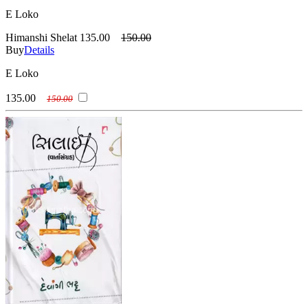
E Loko
Himanshi Shelat
135.00
150.00
Buy
Details
E Loko
135.00
150.00