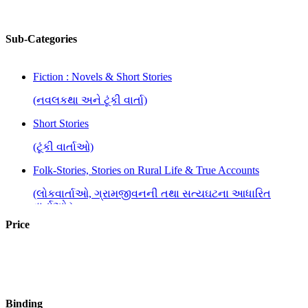
Sub-Categories
Fiction : Novels & Short Stories
(નવલકથા અને ટૂંકી વાર્તા)
Short Stories
(ટૂંકી વાર્તાઓ)
Folk-Stories, Stories on Rural Life & True Accounts
(લોકવાર્તાઓ, ગ્રામજીવનની તથા સત્યઘટના આધારિત
વાર્તાઓ )
Price
Social Stories and Love Stories
(સામાજિક વાર્તાઓ તથા પ્રેમકથાઓ)
Stories from Indian Languages
(ભારતીય ભાષાઓની વાર્તાઓ)
Binding