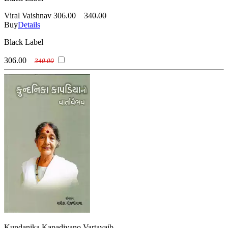
Viral Vaishnav
306.00
340.00
Buy
Details
Black Label
306.00
340.00
Kundanika Kapadiyano Vartavaib...