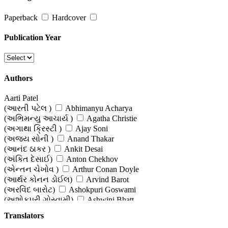
Stories from World Literature
Paperback
Hardcover
(વિશ્વ સાહિત્યની વાર્તાઓ)
Publication Year
Thriller, Mystery & Horror Stories
(રહસ્ય અને રોમાંચની કથાઓ )
Authors
Women-centric Stories
(સ્ત્રી-કેન્દ્રી વાર્તાઓ )
Aarti Patel
(આરતી પટેલ )
Abhimanyu Acharya
(અભિમન્યુ આચાર્ય )
Agatha Christie
(અગાથા ક્રિસ્ટી )
Ajay Soni
(અજય સોની )
Anand Thakar
(આનંદ ઠાકર )
Ankit Desai
(અંકિત દેસાઈ)
Anton Chekhov
(એન્તન ચેખોવ )
Arthur Conan Doyle
(આર્થર કોનન ડોઈલ)
Arvind Barot
(અરવિંદ બારોટ)
Ashokpuri Goswami
(અશોકપુરી ગોસ્વામી)
Ashwini Bhatt
(અશ્વિની ભટ્ટ)
Babu Davalpura (Editor)
Translators
(બાબુ દાવલપુરા (સંપાદક) )
Badal Panchal