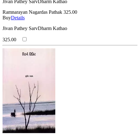
Jivan Pathey SarvDharm Kathao
Ramnarayan Nagardas Pathak
325.00
Buy
Details
Jivan Pathey SarvDharm Kathao
325.00