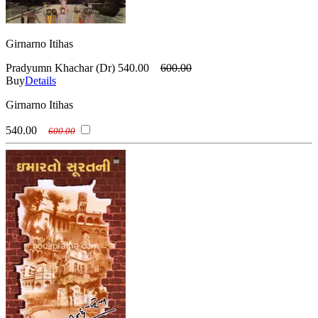
Girnarno Itihas
Pradyumn Khachar (Dr)
540.00
600.00
Buy
Details
Girnarno Itihas
540.00
600.00