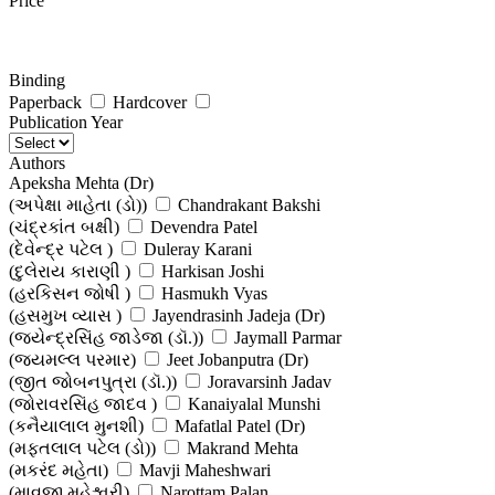
Price
Binding
Paperback
Hardcover
Publication Year
Authors
Apeksha Mehta (Dr)
(અપેક્ષા માહેતા (ડો))
Chandrakant Bakshi
(ચંદ્રકાંત બક્ષી)
Devendra Patel
(દેવેન્દ્ર પટેલ )
Duleray Karani
(દુલેરાય કારાણી )
Harkisan Joshi
(હરકિસન જોષી )
Hasmukh Vyas
(હસમુખ વ્યાસ )
Jayendrasinh Jadeja (Dr)
(જયેન્દ્રસિંહ જાડેજા (ડૉ.))
Jaymall Parmar
(જયમલ્લ પરમાર)
Jeet Jobanputra (Dr)
(જીત જોબનપુત્રા (ડૉ.))
Joravarsinh Jadav
(જોરાવરસિંહ જાદવ )
Kanaiyalal Munshi
(કનૈયાલાલ મુનશી)
Mafatlal Patel (Dr)
(મફતલાલ પટેલ (ડો))
Makrand Mehta
(મકરંદ મહેતા)
Mavji Maheshwari
(માવજી મહેશ્વરી)
Narottam Palan