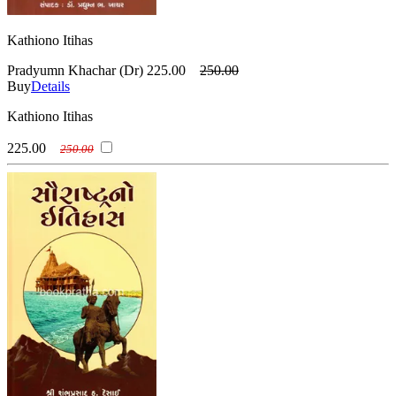
Kathiono Itihas
Pradyumn Khachar (Dr)
225.00
250.00
Buy
Details
Kathiono Itihas
225.00
250.00