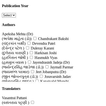
Publication Year
Authors
Apeksha Mehta (Dr)
(અપેક્ષા માહેતા (ડો))
Chandrakant Bakshi
(ચંદ્રકાંત બક્ષી)
Devendra Patel
(દેવેન્દ્ર પટેલ )
Duleray Karani
(દુલેરાય કારાણી )
Harkisan Joshi
(હરકિસન જોષી )
Hasmukh Vyas
(હસમુખ વ્યાસ )
Jayendrasinh Jadeja (Dr)
(જયેન્દ્રસિંહ જાડેજા (ડૉ.))
Jaymall Parmar
(જયમલ્લ પરમાર)
Jeet Jobanputra (Dr)
(જીત જોબનપુત્રા (ડૉ.))
Joravarsinh Jadav
(જોરાવરસિંહ જાદવ )
Kanaiyalal Munshi
(કનૈયાલાલ મુનશી)
Mafatlal Patel (Dr)
Translators
(મફતલાલ પટેલ (ડો))
Makrand Mehta
(મકરંદ મહેતા)
Mavji Maheshwari
Vasantrai Pattani
(માવજી મહેશ્વરી)
Narottam Palan
(વસંતરાય પટ્ટણી )
(નરોત્તમ પલાણ)
Parthivi Adhyaru - Shah