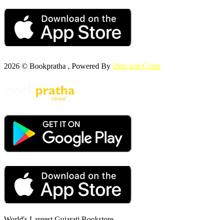
2026 © Bookpratha , Powered By
Dots and Coms
World's Largest Gujarati Bookstore