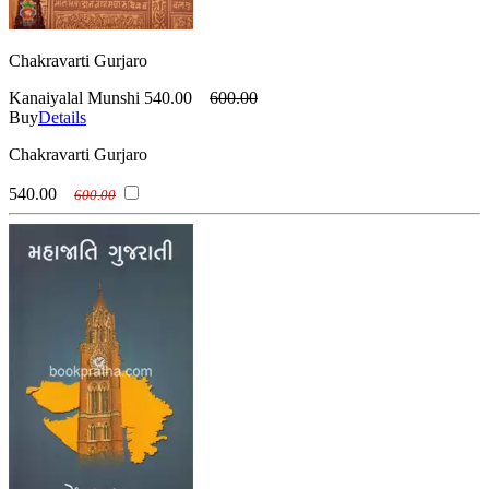
Chakravarti Gurjaro
Kanaiyalal Munshi
540.00
600.00
Buy
Details
Chakravarti Gurjaro
540.00
600.00