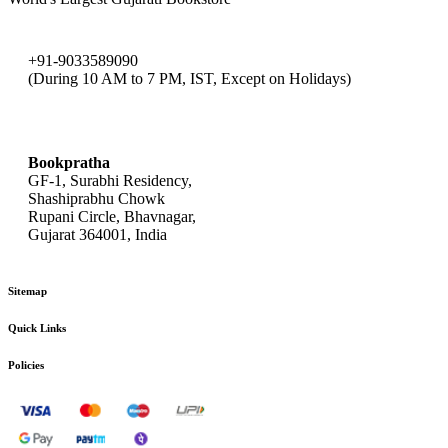
+91-9033589090
(During 10 AM to 7 PM, IST, Except on Holidays)
bookpratha@gmail.com
Bookpratha
GF-1, Surabhi Residency,
Shashiprabhu Chowk
Rupani Circle, Bhavnagar,
Gujarat 364001, India
Sitemap
Quick Links
Policies