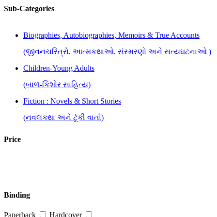
Sub-Categories
Biographies, Autobiographies, Memoirs & True Accounts
(જીવનચરિત્રો, આત્મકથાઓ, સંસ્મરણો અને સત્યઘટનાઓ )
Children-Young Adults
(બાળ-કિશોર સાહિત્ય)
Fiction : Novels & Short Stories
(નવલકથા અને ટૂંકી વાર્તા)
History, Culture, Politics & Public Administration
Price
(ઈતિહાસ, સંસ્કૃતિ, રાજકારણ અને જાહેર વહીવટ )
Humour
(હાસ્ય)
Binding
Inspirational, Self Help & Reflective
Paperback
Hardcover
(જીવન-વિકાસ માટે પ્રેરણાત્મક પુસ્તકો)