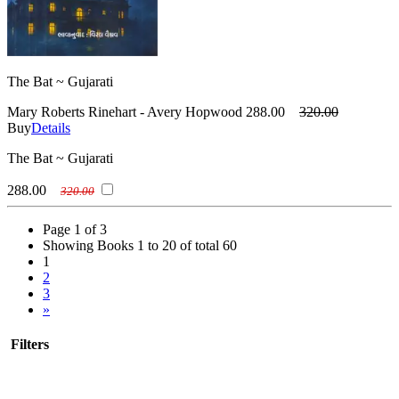
The Bat ~ Gujarati
Mary Roberts Rinehart - Avery Hopwood
288.00
320.00
Buy
Details
The Bat ~ Gujarati
288.00
320.00
Page 1 of 3
Showing Books 1 to 20 of total 60
1
2
3
»
Filters