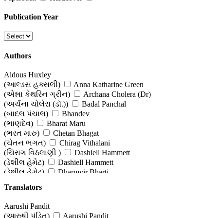
Literary Criticism, Research & Reference
Publication Year
(સાહિત્ય વિવેચન, સંશોધન અને સંદર્ભ )
Religion, Spirituality & Philosophy
Authors
(ધર્મ, અધ્યાત્મ અને તત્વજ્ઞાન)
Aldous Huxley
Travel
(આલ્ડસ હક્સલી)
Anna Katharine Green
(એન્ના કેથરિન ગ્રીન)
Archana Cholera (Dr)
(પ્રવાસ)
(અર્ચના ચોલેરા (ડૉ.))
Badal Panchal
(બાદલ પંચાલ)
Bhandev
(ભાણદેવ)
Bharat Maru
(ભરત મારુ)
Chetan Bhagat
(ચેતન ભગત)
Chirag Vithalani
(ચિરાગ વિઠલાણી )
Dashiell Hammett
(ડેશીલ હેમેટ)
Dashiell Hammett
(ડેશીલ હેમેટ)
Dharmvir Bharti
(ધર્મવીર ભારતી)
Dhirubahen Patel
Translators
(ધીરુબહેન પટેલ)
Edgar Wallace
(એડગર વોલેસ)
Gita Manek
Aarushi Pandit
(ગીતા માણેક )
Haresh Dholakia
(આરુષી પંડિત)
Aarushi Pandit