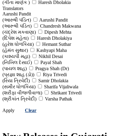
(ગીતા માણેક )
Haresh Dholakia
(હરેશ ધોળકિયા)
Translators
Hector Garcia & Francesc Miralles
Aarushi Pandit
(હેક્ટર ગાર્સિયા અને ફ્રાંસેસ્ક મીરાલેસ)
Hermann Hesse
(આરુષી પંડિત)
Aarushi Pandit
(હરમાન હેસ)
Ismat Chughtai
(આરૂષી પંડિત)
Chandresh Makwana
(ઈસ્મત ચુગતાઈ)
Jeet Jobanputra (Dr)
(ચંદ્રેશ મકવાણા)
Dipesh Mehta
(જીત જોબનપુત્રા (ડૉ.))
Jhon Buchan
(દિપેશ મહેતા)
Haresh Dholakiya
(જોન બકન)
Jivram Joshi
(હરેશ ધોળકિયા)
Hemant Suthar
(જીવરામ જોશી )
Jyotindra Dave
(હેમંત સુથાર)
Kashyapi Maha
(જ્યોતીન્દ્ર દવે)
Lucy Maud Montgomery
(કાશ્યપી મહા)
Nikhil Desai
(લ્યુસી મોડ મોન્ટગોમરી)
Madhu Rai - Madhu Ray
(નિખિલ દેસાઈ)
Payal Shah
(મધુ રાય)
Mary Roberts Rinehart - Avery Hopwood
(પાયલ શાહ)
Pragya Shah (Dr)
(મેરી રોબર્ટ્સ રાઈનહાર્ટ - એવરી હોપવૂડ)
Maulin Shah (Dr)
(પ્રજ્ઞા શાહ (ડો))
Riya Trivedi
(મૌલીન શાહ (ડૉ.) )
Maurice Lebblanc
(રિયા ત્રિવેદી)
Samir Dholakia
(મોરિસ લેબ્લાન્ક)
Mayur Khavdu
(સમીર ધોળકિયા)
Sharifa Vijaliwala
(મયૂર ખાવડુ )
Naresh Dave (Dr)
(શરીફા વીજળીવાળા)
Shrikant Trivedi
(નરેશ દવે (ડૉ.))
Navin Vibhakar
(શ્રીકાંત ત્રિવેદી)
Varsha Pathak
(નવીન વિભાકર)
Osho
(વર્ષા પાઠક)
Viral Vaishnav
(ઓશો)
Pravin Pithadiya
Apply
Clear
(વિરલ વૈષ્ણવ)
Yogesh Cholera
(પ્રવિણ પીઠડીયા )
Pujya Bhai Shri Nathalal Joshi
(યોગેશ ચોલેરા)
(પૂજ્ય ભાઈ શ્રી નાથાલાલ જોશી)
Rahul Sankrityayan
(રાહુલ સાંકૃત્યાયન )
Rajnikumar Pandya
(રજનીકુમાર પંડ્યા)
Ramesh Soni
(રમેશ સોની)
Robert Louis Stevenson