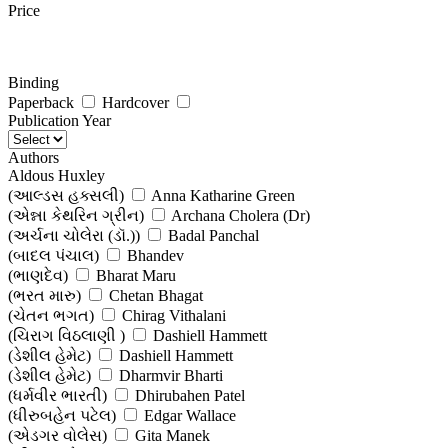
Price
Binding
Paperback
Hardcover
Publication Year
Authors
Aldous Huxley
(આલ્ડસ હક્સલી)
Anna Katharine Green
(એન્ના કેથરિન ગ્રીન)
Archana Cholera (Dr)
(અર્ચના ચોલેરા (ડૉ.))
Badal Panchal
(બાદલ પંચાલ)
Bhandev
(ભાણદેવ)
Bharat Maru
(ભરત મારુ)
Chetan Bhagat
(ચેતન ભગત)
Chirag Vithalani
(ચિરાગ વિઠલાણી )
Dashiell Hammett
(ડેશીલ હેમેટ)
Dashiell Hammett
(ડેશીલ હેમેટ)
Dharmvir Bharti
(ધર્મવીર ભારતી)
Dhirubahen Patel
(ધીરુબહેન પટેલ)
Edgar Wallace
(એડગર વોલેસ)
Gita Manek