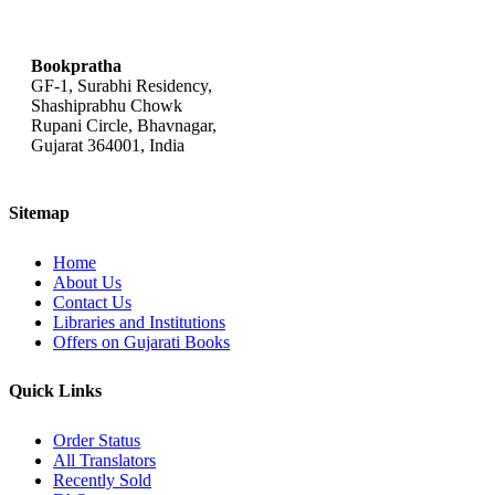
(શૈલેશ સગપરિયા - યોગેશ ચોલેરા)
Sharadbabu - Saratchandra
bookpratha@gmail.com
Chattopadhyay
(શરદબાબુ - શરદચંદ્ર ચટ્ટોપાધ્યાય)
Sudha Murty
Bookpratha
(સુધા મૂર્તિ)
Suman Bajpayee
GF-1, Surabhi Residency,
(સુમન બાજપેયી )
Swami Sachchidanand
Shashiprabhu Chowk
Rupani Circle, Bhavnagar,
(સ્વામી સચ્ચિદાનંદ)
Vijaygupt Maurya
Gujarat 364001, India
(વિજયગુપ્ત મૌર્ય )
Yashvant Mehta
(યશવંત મહેતા)
Yogendra Jani
(યોગેન્દ્ર જાની )
Yogesh Cholera - Viral Vaishnav
Sitemap
(યોગેશ ચોલેરા - વિરલ વૈષ્ણવ)
Home
About Us
Contact Us
Libraries and Institutions
Offers on Gujarati Books
Quick Links
Order Status
All Translators
Recently Sold