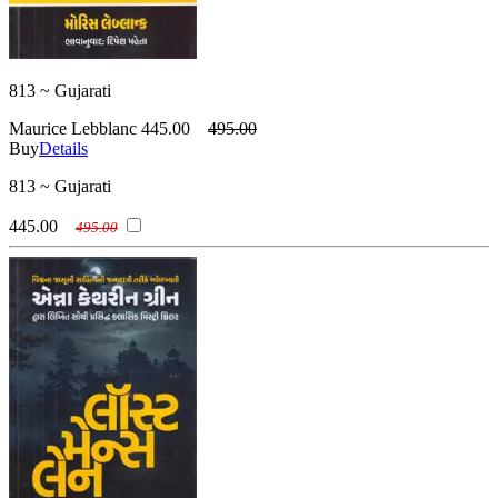
813 ~ Gujarati
Maurice Lebblanc
445.00
495.00
Buy
Details
813 ~ Gujarati
445.00
495.00