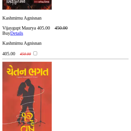
Kashmirnu Agnisnan
Vijaygupt Maurya
405.00
450.00
Buy
Details
Kashmirnu Agnisnan
405.00
450.00