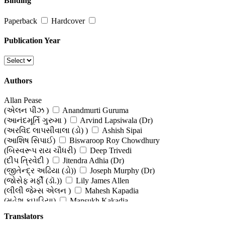
Binding
Paperback
Hardcover
Publication Year
Authors
Allan Pease
(એલન પીઝ )
Anandmurti Guruma
(આનંદમૂર્તિ ગુરુમા )
Arvind Lapsiwala (Dr)
(અરવિંદ લાપસીવાલા (ડો) )
Ashish Sipai
(આશિષ સિપાઈ)
Biswaroop Roy Chowdhury
(બિસ્વરૂપ રાય ચૌધરી)
Deep Trivedi
(દીપ ત્રિવેદી )
Jitendra Adhia (Dr)
(જીતેન્દ્ર અઢિયા (ડો))
Joseph Murphy (Dr)
(જોસેફ મર્ફી (ડૉ.))
Lily James Allen
(લીલી જેમ્સ એલન )
Mahesh Kapadia
(મહેશ કાપડિયા)
Mansukh Kakadia
(મનસુખ કાકડિયા)
Rajiv Bhalani
Translators
(રાજીવ ભલાણી )
Raju Andharia