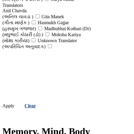
(સુર્યા સિન્હા)
Translators
Vanraj Malavi
Anil Chavda
(વનરાજ માલવી )
Vijaya Kumar
(અનિલ ચાવડા )
Gita Manek
(વિજયા કુમાર)
(ગીતા માણેક )
Hasmukh Gajjar
(હસમુખ ગજ્જર)
Madhubhai Kothari (Dr)
(મધુભાઈ કોઠારી (ડો) )
Moksha Kariya
(મોક્ષા કારીયા)
Unknown Translator
(અપરિચિત અનુવાદક)
Apply
Clear
Memory, Mind, Body