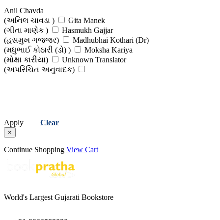
(રાજુ અંધારિયા )
Sir Shree Tejparkhi
Anil Chavda
(સર શ્રી તેજપારખી )
Surya Sinha
(અનિલ ચાવડા )
Gita Manek
(સુર્યા સિન્હા)
Vanraj Malavi
(ગીતા માણેક )
Hasmukh Gajjar
(વનરાજ માલવી )
Vijaya Kumar
(હસમુખ ગજ્જર)
Madhubhai Kothari (Dr)
(વિજયા કુમાર)
(મધુભાઈ કોઠારી (ડો) )
Moksha Kariya
(મોક્ષા કારીયા)
Unknown Translator
(અપરિચિત અનુવાદક)
Apply
Clear
×
Continue Shopping
View Cart
World's Largest Gujarati Bookstore