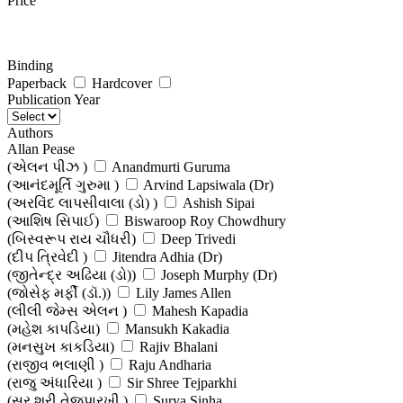
Price
Binding
Paperback
Hardcover
Publication Year
Authors
Allan Pease
(એલન પીઝ )
Anandmurti Guruma
(આનંદમૂર્તિ ગુરુમા )
Arvind Lapsiwala (Dr)
(અરવિંદ લાપસીવાલા (ડો) )
Ashish Sipai
(આશિષ સિપાઈ)
Biswaroop Roy Chowdhury
(બિસ્વરૂપ રાય ચૌધરી)
Deep Trivedi
(દીપ ત્રિવેદી )
Jitendra Adhia (Dr)
(જીતેન્દ્ર અઢિયા (ડો))
Joseph Murphy (Dr)
(જોસેફ મર્ફી (ડૉ.))
Lily James Allen
(લીલી જેમ્સ એલન )
Mahesh Kapadia
(મહેશ કાપડિયા)
Mansukh Kakadia
(મનસુખ કાકડિયા)
Rajiv Bhalani
(રાજીવ ભલાણી )
Raju Andharia
(રાજુ અંધારિયા )
Sir Shree Tejparkhi
(સર શ્રી તેજપારખી )
Surya Sinha