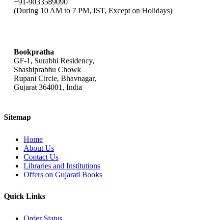
+91-9033589090
(During 10 AM to 7 PM, IST, Except on Holidays)
bookpratha@gmail.com
Bookpratha
GF-1, Surabhi Residency,
Shashiprabhu Chowk
Rupani Circle, Bhavnagar,
Gujarat 364001, India
Sitemap
Home
About Us
Contact Us
Libraries and Institutions
Offers on Gujarati Books
Quick Links
Order Status