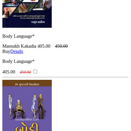
Body Language*
Mansukh Kakadia
405.00
450.00
Buy
Details
Body Language*
405.00
450.00