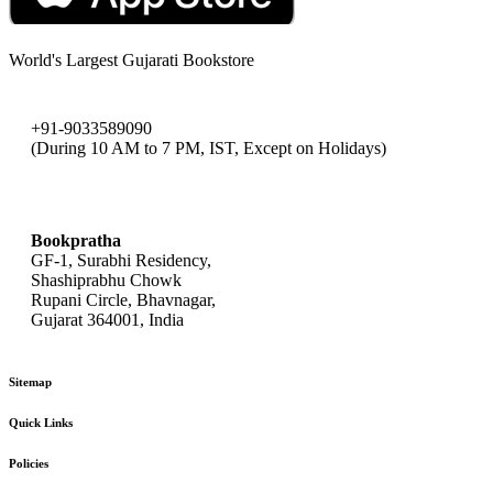
World's Largest Gujarati Bookstore
+91-9033589090
(During 10 AM to 7 PM, IST, Except on Holidays)
bookpratha@gmail.com
Bookpratha
GF-1, Surabhi Residency,
Shashiprabhu Chowk
Rupani Circle, Bhavnagar,
Gujarat 364001, India
Sitemap
Quick Links
Policies