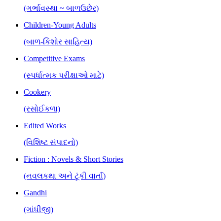
(ગર્ભાવસ્થા ~ બાળઉછેર)
Children-Young Adults
(બાળ-કિશોર સાહિત્ય)
Competitive Exams
(સ્પર્ધાત્મક પરીક્ષાઓ માટે)
Cookery
(રસોઈકળા)
Edited Works
(વિશિષ્ટ સંપાદનો)
Fiction : Novels & Short Stories
(નવલકથા અને ટૂંકી વાર્તા)
Gandhi
(ગાંધીજી)