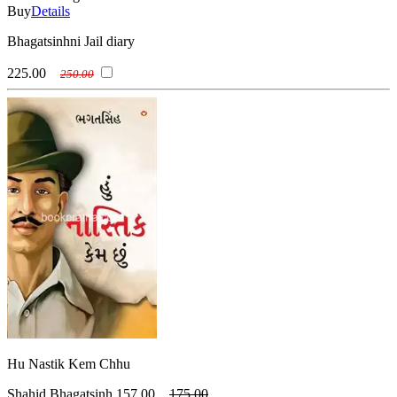
Buy
Details
Bhagatsinhni Jail diary
225.00
250.00
Hu Nastik Kem Chhu
Shahid Bhagatsinh
157.00
175.00