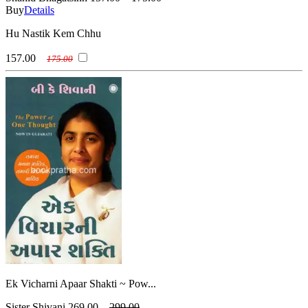
Buy
Details
Hu Nastik Kem Chhu
157.00
175.00
Ek Vicharni Apaar Shakti ~ Pow...
Sister Shivani
269.00
299.00