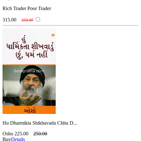
Rich Trader Poor Trader
315.00
350.00
Hu Dharmikta Shikhavadu Chhu D...
Osho
225.00
250.00
Buy
Details