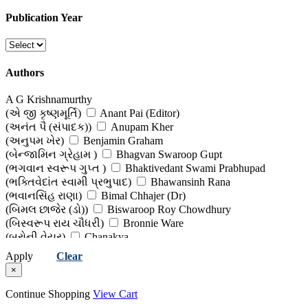
Edited Works
Publication Year
(વિશિષ્ટ સંપાદનો)
Fiction : Novels & Short Stories
Authors
(નવલકથા અને ટૂંકી વાર્તા)
A G Krishnamurthy
Gandhi
(એ જી કૃષ્ણમૂર્તિ)
Anant Pai (Editor)
(અનંત પૈ (સંપાદક))
Anupam Kher
(ગાંધીજી)
(અનુપમ ખેર)
Benjamin Graham
(બેન્જામિન ગ્રેહામ )
Bhagvan Swaroop Gupt
Health & Fitness
(ભગવાન સ્વરૂપ ગુપ્ત )
Bhaktivedant Swami Prabhupad
(આરોગ્ય અને તંદુરસ્તી )
(ભક્તિવેદાંત સ્વામી પ્રભુપાદ)
Bhawansinh Rana
(ભવાનસિંહ રાણા)
Bimal Chhajer (Dr)
History, Culture, Politics & Public Administration
(બિમલ છાજેર (ડો))
Biswaroop Roy Chowdhury
(બિસ્વરૂપ રાય ચૌધરી)
Bronnie Ware
(ઈતિહાસ, સંસ્કૃતિ, રાજકારણ અને જાહેર વહીવટ )
(બ્રોની વેયર)
Chanakya
Inspirational, Self Help & Reflective
(ચાણક્ય)
Cheiro
Apply
Clear
(કીરો )
Daaji Kamlesh D Patel
×
(જીવન-વિકાસ માટે પ્રેરણાત્મક પુસ્તકો)
(દાજી કમલેશ ડી. પટેલ)
Dale Carnegie
(ડેલ કાર્નેગી)
Himanshu Sampat
Continue Shopping
View Cart
Quotations, Proverbs & Epigrams
(હિમાંશુ સંપટ )
Himanshu Shekhar