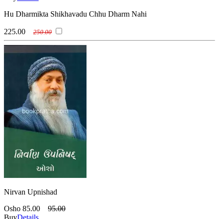
Hu Dharmikta Shikhavadu Chhu Dharm Nahi
225.00
250.00
Nirvan Upnishad
Osho
85.00
95.00
Buy
Details