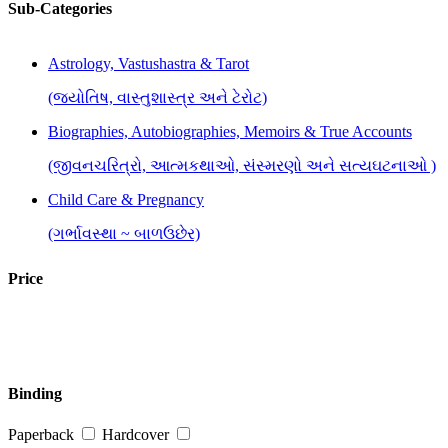
Sub-Categories
Astrology, Vastushastra & Tarot
(જ્યોતિષ, વાસ્તુશાસ્ત્ર અને ટેરોટ)
Biographies, Autobiographies, Memoirs & True Accounts
(જીવનચરિત્રો, આત્મકથાઓ, સંસ્મરણો અને સત્યઘટનાઓ )
Child Care & Pregnancy
(ગર્ભાવસ્થા ~ બાળઉછેર)
Children-Young Adults
Price
(બાળ-કિશોર સાહિત્ય)
Competitive Exams
(સ્પર્ધાત્મક પરીક્ષાઓ માટે)
Binding
Cookery
Paperback
Hardcover
(રસોઈકળા)