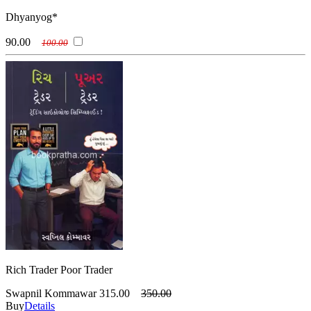
(વિનોદ કુમાર મિશ્ર)
Zig Ziglar
Dhyanyog*
(ઝિગ ઝિગલર)
90.00
100.00
Rich Trader Poor Trader
Swapnil Kommawar
315.00
350.00
Buy
Details