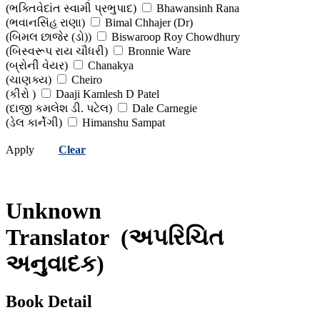
(ભક્તિવેદાંત સ્વામી પ્રભુપાદ)
Bhawansinh Rana
(ભવાનસિંહ રાણા)
Bimal Chhajer (Dr)
(બિમલ છાજેર (ડો))
Biswaroop Roy Chowdhury
(બિસ્વરૂપ રાય ચૌધરી)
Bronnie Ware
(બ્રોની વેયર)
Chanakya
(ચાણક્ય)
Cheiro
(કીરો )
Daaji Kamlesh D Patel
(દાજી કમલેશ ડી. પટેલ)
Dale Carnegie
(ડેલ કાર્નેગી)
Himanshu Sampat
(હિમાંશુ સંપટ )
Himanshu Shekhar
Apply
Clear
(હિમાંશુ શેખર)
Jawaharlal Nehru
(જવાહરલાલ નહેરુ )
Jeff Keller
(જેફ કેલર)
Khorshed Bhavnagari
(ખોરશેદ ભાવનગરી)
Lalita Sharma
Unknown
(લલિતા શર્મા)
Lalkrishna Advani
(લાલકૃષ્ણ આડવાણી)
Mahesh Kapadia
Translator
(અપરિચિત
(મહેશ કાપડિયા)
Morgan Housel
(મોર્ગન હાઉઝેલ)
Namita Thapar
અનુવાદક)
(નમિતા થાપર)
Nityanand Charan Das
(નિત્યાનંદ ચરણ દાસ)
Osho
(ઓશો)
Paramhansa Yogananda
Book Detail
(પરમહંસ યોગાનંદ)
Paulo Coelho