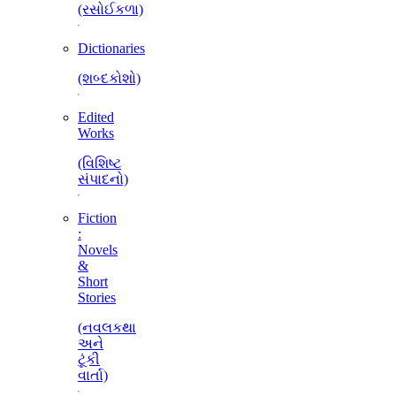
(રસોઈકળા)
Dictionaries
(શબ્દકોશો)
Edited
Works
(વિશિષ્ટ
સંપાદનો)
Fiction
:
Novels
&
Short
Stories
(નવલકથા
અને
ટૂંકી
વાર્તા)