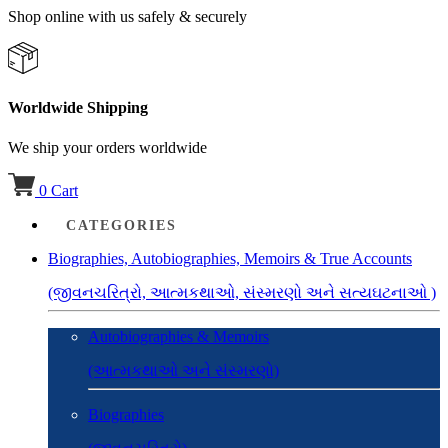
Shop online with us safely & securely
Worldwide Shipping
We ship your orders worldwide
0
Cart
CATEGORIES
Biographies, Autobiographies, Memoirs & True Accounts
(જીવનચરિત્રો, આત્મકથાઓ, સંસ્મરણો અને સત્યઘટનાઓ )
Autobiographies & Memoirs
(આત્મકથાઓ અને સંસ્મરણો)
Biographies