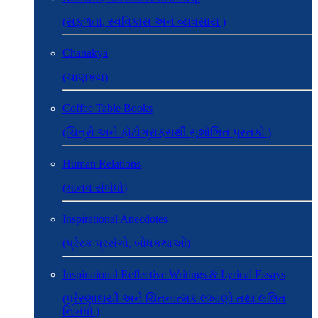
(સફળતા, સ્વવિકાસ અને વ્યવસાય )
Chanakya
(ચાણક્ય)
Coffee Table Books
(ચિત્રો અને ફોટોગ્રાફ્સથી સુશોભિત પુસ્તકો )
Human Relations
(માનવ સંબંધો)
Inspirational Anecdotes
(પ્રેરક પ્રસંગો, બોધકથાઓ)
Inspirational Reflective Writings & Lyrical Essays
(પ્રેરણાદાયી અને ચિંતનાત્મક લખાણો તથા લલિત
નિબંધો )