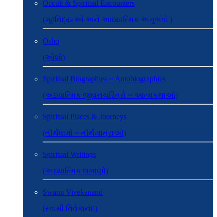
Occult & Spiritual Encounters
(ગૂઢવિદ્યાઓ અને આધ્યાત્મિક અનુભવો )
Osho
(ઓશો)
Spiritual Biographies ~ Autobiographies
(અધ્યાત્મિક જીવનચરિત્રો ~ આત્મકથાઓ)
Spiritual Places & Journeys
(તીર્થધામો ~ તીર્થયાત્રાઓ)
Spiritual Writings
(અધ્યાત્મિક લખાણો)
Swami Vivekanand
(સ્વામી વિવેકાનંદ)