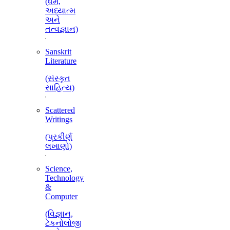
(ધર્મ,
અધ્યાત્મ
અને
તત્વજ્ઞાન)
Sanskrit
Literature
(સંસ્કૃત
સાહિત્ય)
Scattered
Writings
(પ્રકીર્ણ
લખાણો)
Science,
Technology
&
Computer
(વિજ્ઞાન,
ટેકનોલોજી