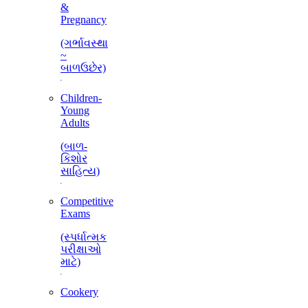
&
Pregnancy
(ગર્ભાવસ્થા
~
બાળઉછેર)
Children-
Young
Adults
(બાળ-
કિશોર
સાહિત્ય)
Competitive
Exams
(સ્પર્ધાત્મક
પરીક્ષાઓ
માટે)
Cookery