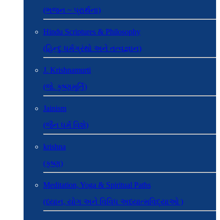
(ભજન ~ પ્રાર્થના)
Hindu Scriptures & Philosophy
(હિન્દુ ધર્મગ્રંથો અને તત્વજ્ઞાન)
J. Krishnamurti
(જે. કૃષ્ણમૂર્તિ)
Jainism
(જૈન ધર્મ વિશે)
krishna
(કૃષ્ણ)
Meditation, Yoga & Spiritual Paths
(ધ્યાન, યોગ અને વિવિધ અધ્યાત્મવિદ્યાઓ )