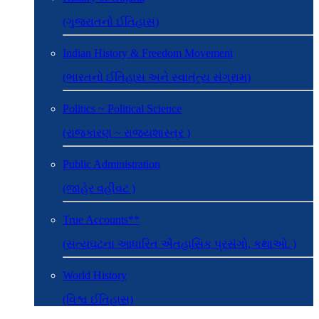
(ગુજરાતનો ઈતિહાસ)
Indian History & Freedom Movement
(ભારતનો ઈતિહાસ અને સ્વાતંત્ર્ય સંગ્રામ)
Politics ~ Political Science
(રાજકારણ ~ રાજ્યશાસ્ત્ર )
Public Administration
(જાહેર વહીવટ )
True Accounts**
(સત્યઘટના આધારિત ઐતહાસિક પ્રસંગો, કથાઓ. )
World History
(વિશ્વ ઈતિહાસ)