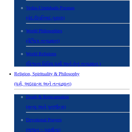
Vedas-Upnishads-Puranas
(વેદ-ઉપનિષદ-પુરાણ)
World Philosophies
(વૈશ્વિક તત્વજ્ઞાન)
World Religions
(વિશ્વના વિવિધ ધર્મો અને તેનું તત્વજ્ઞાન )
Religion, Spirituality & Philosophy
(ધર્મ, અધ્યાત્મ અને તત્વજ્ઞાન)
Death & Reincarnation
(મૃત્યુ અને પુનર્જન્મ)
Devotional Prayers
(ભજન ~ પ્રાર્થના)