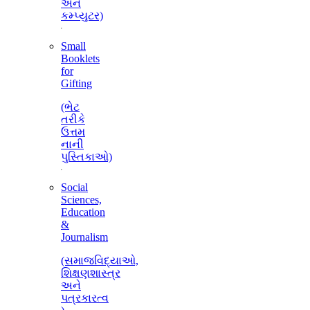
અને
કમ્પ્યુટર)
Small
Booklets
for
Gifting
(ભેટ
તરીકે
ઉત્તમ
નાની
પુસ્તિકાઓ)
Social
Sciences,
Education
&
Journalism
(સમાજવિદ્યાઓ,
શિક્ષણશાસ્ત્ર
અને
પત્રકારત્વ