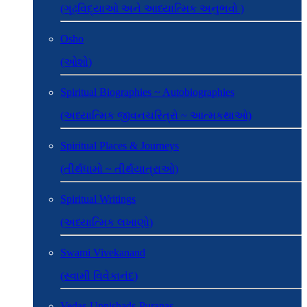
(ગૂઢવિદ્યાઓ અને આધ્યાત્મિક અનુભવો )
Osho
(ઓશો)
Spiritual Biographies ~ Autobiographies
(અધ્યાત્મિક જીવનચરિત્રો ~ આત્મકથાઓ)
Spiritual Places & Journeys
(તીર્થધામો ~ તીર્થયાત્રાઓ)
Spiritual Writings
(અધ્યાત્મિક લખાણો)
Swami Vivekanand
(સ્વામી વિવેકાનંદ)
Vedas-Upnishads-Puranas