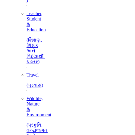
)
Teacher,
Student
&
Education
(શિક્ષણ,
શિક્ષક
અને
વિદ્યાર્થી-
ઘડતર)
Travel
(પ્રવાસ)
Wildlife,
Nature
&
Environment
(પ્રકૃતિ,
વન્યજગત