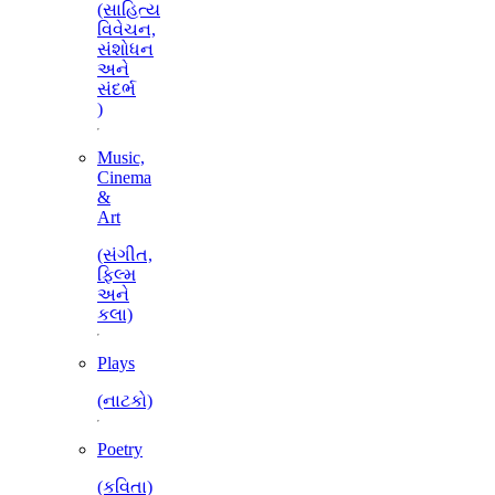
(સાહિત્ય
વિવેચન,
સંશોધન
અને
સંદર્ભ
)
Music,
Cinema
&
Art
(સંગીત,
ફિલ્મ
અને
કલા)
Plays
(નાટકો)
Poetry
(કવિતા)