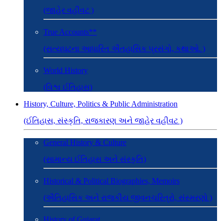
(જાહેર વહીવટ )
True Accounts**
(સત્યઘટના આધારિત ઐતહાસિક પ્રસંગો, કથાઓ. )
World History
(વિશ્વ ઈતિહાસ)
History, Culture, Politics & Public Administration
(ઈતિહાસ, સંસ્કૃતિ, રાજકારણ અને જાહેર વહીવટ )
General History & Culture
(સામાન્ય ઈતિહાસ અને સંસ્કૃતિ)
Historical & Political Biographies, Memoirs
(ઐતિહાસિક અને રાજકીય જીવનચરિત્રો, સંસ્મરણો )
History of Gujarat