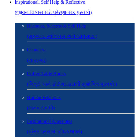
Inspirational, Self Help & Reflective
(જીવન-વિકાસ માટે પ્રેરણાત્મક પુસ્તકો)
Business, Success & Self Help
(સફળતા, સ્વવિકાસ અને વ્યવસાય )
Chanakya
(ચાણક્ય)
Coffee Table Books
(ચિત્રો અને ફોટોગ્રાફ્સથી સુશોભિત પુસ્તકો )
Human Relations
(માનવ સંબંધો)
Inspirational Anecdotes
(પ્રેરક પ્રસંગો, બોધકથાઓ)