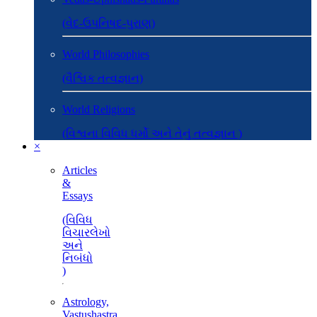
(વેદ-ઉપનિષદ-પુરાણ)
World Philosophies
(વૈશ્વિક તત્વજ્ઞાન)
World Religions
(વિશ્વના વિવિધ ધર્મો અને તેનું તત્વજ્ઞાન )
×
Articles
&
Essays
(વિવિધ
વિચારલેખો
અને
નિબંધો
)
Astrology,
Vastushastra