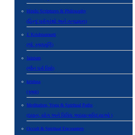
Hindu Scriptures & Philosophy
(હિન્દુ ધર્મગ્રંથો અને તત્વજ્ઞાન)
J. Krishnamurti
(જે. કૃષ્ણમૂર્તિ)
Jainism
(જૈન ધર્મ વિશે)
krishna
(કૃષ્ણ)
Meditation, Yoga & Spiritual Paths
(ધ્યાન, યોગ અને વિવિધ અધ્યાત્મવિદ્યાઓ )
Occult & Spiritual Encounters