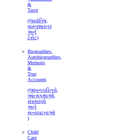
&
Tarot
(જ્યોતિષ,
વાસ્તુશાસ્ત્ર
અને
ટેરોટ)
Biographies,
Autobiographies,
Memoirs
&
True
Accounts
(જીવનચરિત્રો,
આત્મકથાઓ,
સંસ્મરણો
અને
સત્યઘટનાઓ
)
Child
Care