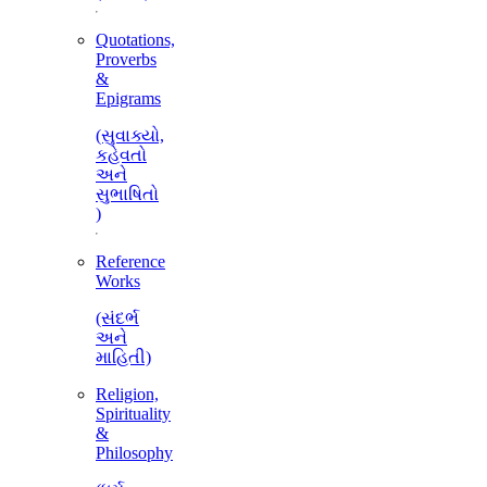
Quotations,
Proverbs
&
Epigrams
(સુવાક્યો,
કહેવતો
અને
સુભાષિતો
)
Reference
Works
(સંદર્ભ
અને
માહિતી)
Religion,
Spirituality
&
Philosophy