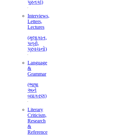
પુસ્તકો)
Interviews,
Letters,
Lectures
(મુલાકાત,
પત્રો,
પ્રવચનો)
Language
&
Grammar
(ભાષા
અને
વ્યાકરણ)
Literary
Criticism,
Research
&
Reference