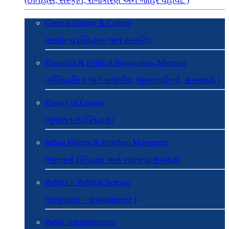
(ઈતિહાસ, સંસ્કૃતિ, રાજકારણ અને જાહેર વહીવટ )
General History & Culture
(સામાન્ય ઈતિહાસ અને સંસ્કૃતિ)
Historical & Political Biographies, Memoirs
(ઐતિહાસિક અને રાજકીય જીવનચરિત્રો, સંસ્મરણો )
History of Gujarat
(ગુજરાતનો ઈતિહાસ)
Indian History & Freedom Movement
(ભારતનો ઈતિહાસ અને સ્વાતંત્ર્ય સંગ્રામ)
Politics ~ Political Science
(રાજકારણ ~ રાજ્યશાસ્ત્ર )
Public Administration