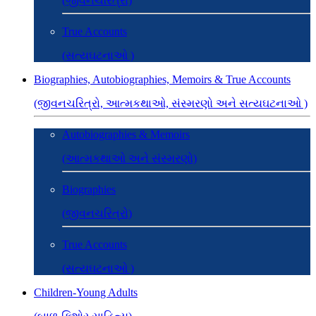
(જીવનચરિત્રો)
True Accounts
(સત્યઘટનાઓ )
Biographies, Autobiographies, Memoirs & True Accounts
(જીવનચરિત્રો, આત્મકથાઓ, સંસ્મરણો અને સત્યઘટનાઓ )
Autobiographies & Memoirs
(આત્મકથાઓ અને સંસ્મરણો)
Biographies
(જીવનચરિત્રો)
True Accounts
(સત્યઘટનાઓ )
Children-Young Adults