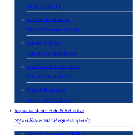
(મૃત્યુ પર ચિંતન )
Self Help for Students
(વિદ્યાર્થી ઘડતરનાં પુસ્તકો)
Spiritual Self Help
(અધ્યાત્મિક જીવનવિકાસ)
Stock Market & Investment
(શેરબજાર અને રોકાણ )
Stress & Depression
(તણાવ અને ઉદાસીનતા)
Inspirational, Self Help & Reflective
(જીવન-વિકાસ માટે પ્રેરણાત્મક પુસ્તકો)
Business, Success & Self Help