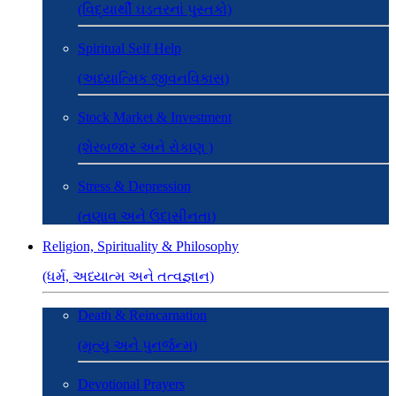
(વિદ્યાર્થી ઘડતરનાં પુસ્તકો)
Spiritual Self Help
(અધ્યાત્મિક જીવનવિકાસ)
Stock Market & Investment
(શેરબજાર અને રોકાણ )
Stress & Depression
(તણાવ અને ઉદાસીનતા)
Religion, Spirituality & Philosophy
(ધર્મ, અધ્યાત્મ અને તત્વજ્ઞાન)
Death & Reincarnation
(મૃત્યુ અને પુનર્જન્મ)
Devotional Prayers