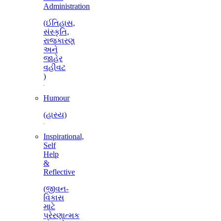
Administration
(ઈતિહાસ,
સંસ્કૃતિ,
રાજકારણ
અને
જાહેર
વહીવટ
)
Humour
(હાસ્ય)
Inspirational,
Self
Help
&
Reflective
(જીવન-
વિકાસ
માટે
પ્રેરણાત્મક